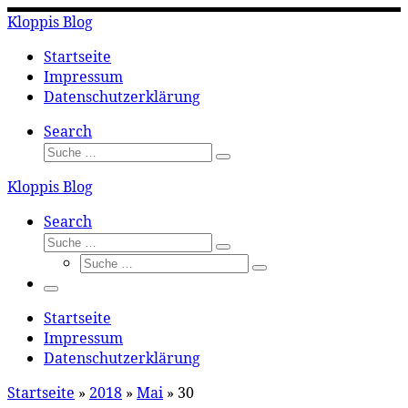
Zum
Kloppis Blog
Inhalt
springen
Startseite
Impressum
Datenschutzerklärung
Search
Suche
Suche
…
Kloppis Blog
Search
Suche
Suche
Suche
…
Suche
…
Menü
Startseite
Impressum
Datenschutzerklärung
Startseite
»
2018
»
Mai
»
30