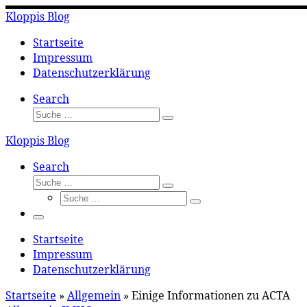
Zum
Kloppis Blog
Inhalt
springen
Startseite
Impressum
Datenschutzerklärung
Search
Suche
Suche
…
Kloppis Blog
Search
Suche
Suche
Suche
…
Suche
…
Menü
Startseite
Impressum
Datenschutzerklärung
Startseite
»
Allgemein
»
Einige Informationen zu ACTA