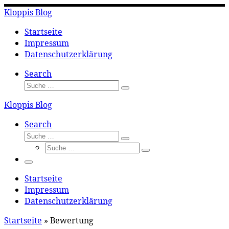
Zum
Kloppis Blog
Inhalt
springen
Startseite
Impressum
Datenschutzerklärung
Search
Suche
Suche
…
Kloppis Blog
Search
Suche
Suche
Suche
…
Suche
…
Menü
Startseite
Impressum
Datenschutzerklärung
Startseite
»
Bewertung