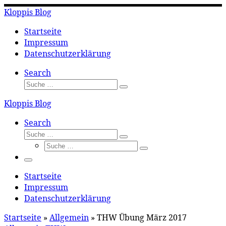
Zum
Kloppis Blog
Inhalt
springen
Startseite
Impressum
Datenschutzerklärung
Search
Suche
Suche
…
Kloppis Blog
Search
Suche
Suche
Suche
…
Suche
…
Menü
Startseite
Impressum
Datenschutzerklärung
Startseite
»
Allgemein
»
THW Übung März 2017